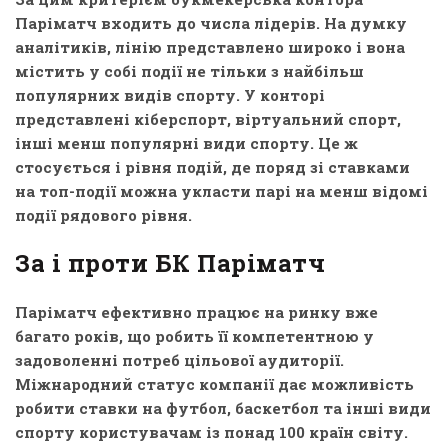
Паріматч входить до числа лідерів. На думку
аналітиків, лінію представлено широко і вона
містить у собі події не тільки з найбільш
популярних видів спорту. У конторі
представлені кіберспорт, віртуальний спорт,
інші менш популярні види спорту. Це ж
стосується і рівня подій, де поряд зі ставками
на топ-події можна укласти парі на менш відомі
події рядового рівня.
За і проти БК Паріматч
Паріматч ефективно працює на ринку вже
багато років, що робить її компетентною у
задоволенні потреб цільової аудиторії.
Міжнародний статус компанії дає можливість
робити ставки на футбол, баскетбол та інші види
спорту користувачам із понад 100 країн світу.