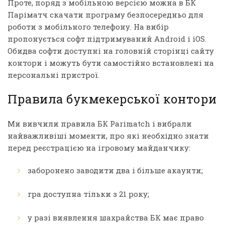
Проте, поряд з мобільною версією можна в БК
Паріматч скачати програму безпосередньо для
роботи з мобільного телефону. На вибір
пропонується софт підтримуваний Android і iOS.
Обидва софти доступні на головній сторінці сайту
контори і можуть бути самостійно встановлені на
персональні пристрої.
Правила букмекерської контори
Ми вивчили правила БК Parimatch і вибрали
найважливіші моменти, про які необхідно знати
перед реєстрацією на ігровому майданчику:
заборонено заводити два і більше акаунти;
гра доступна тільки з 21 року;
у разі виявлення шахрайства БК має право