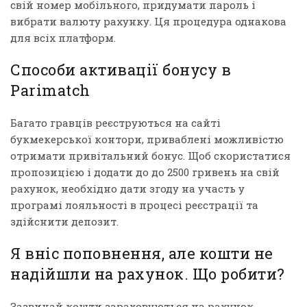
свій номер мобільного, придумати пароль і
вибрати валюту рахунку. Ця процедура однакова
для всіх платформ.
Способи активації бонусу в
Parimatch
Багато гравців реєструються на сайті
букмекерської контори, приваблені можливістю
отримати привітальний бонус. Щоб скористатися
пропозицією і додати до до 2500 гривень на свій
рахунок, необхідно дати згоду на участь у
програмі лояльності в процесі реєстрації та
здійснити депозит.
Я вніс поповнення, але кошти не
надійшли на рахунок. Що робити?
Зазвичай кошти зараховуються на рахунок