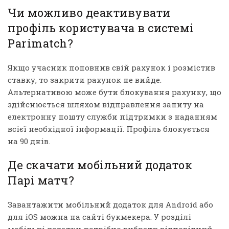
Чи можливо деактивувати
профіль користувача в системі
Parimatch?
Якщо учасник поповнив свій рахунок і розмістив
ставку, то закрити рахунок не вийде.
Альтернативою може бути блокування рахунку, що
здійснюється шляхом відправлення запиту на
електронну пошту служби підтримки з наданням
всієї необхідної інформації. Профіль блокується
на 90 днів.
Де скачати мобільний додаток
Парі матч?
Завантажити мобільний додаток для Android або
для iOS можна на сайті букмекера. У розділі