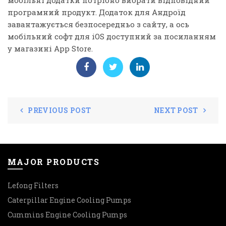
мобільні додатки потрібно вибрати відповідний
програмний продукт. Додаток для Андроїд
завантажується безпосередньо з сайту, а ось
мобільний софт для iOS доступний за посиланням
у магазині App Store.
PREVIOUS POST
NEXT POST
MAJOR PRODUCTS
Lefong Filters
Caterpillar Engine Cooling Pumps
Cummins Engine Cooling Pumps