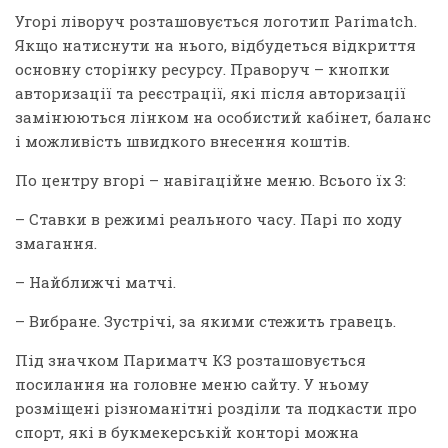
Угорі ліворуч розташовується логотип Parimatch.
Якщо натиснути на нього, відбудеться відкриття
основну сторінку ресурсу. Праворуч – кнопки
авторизації та реєстрації, які після авторизації
замінюються лінком на особистий кабінет, баланс
і можливість швидкого внесення коштів.
По центру вгорі – навігаційне меню. Всього їх 3:
– Ставки в режимі реального часу. Парі по ходу
змагання.
– Найближчі матчі.
– Вибране. Зустрічі, за якими стежить гравець.
Під значком Париматч КЗ розташовується
посилання на головне меню сайту. У ньому
розміщені різноманітні розділи та подкасти про
спорт, які в букмекерській конторі можна