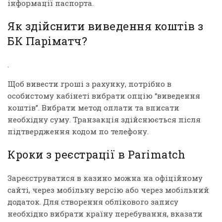
інформації паспорта.
Як здійснити виведення коштів з
БК Паріматч?
.
Щоб вивести гроші з рахунку, потрібно в
особистому кабінеті вибрати опцію “виведення
коштів”. Вибрати метод оплати та вписати
необхідну суму. Транзакція здійснюється після
підтвердження кодом по телефону.
Кроки з реєстрації в Parimatch
Зареєструватися в казино можна на офіційному
сайті, через мобільну версію або через мобільний
додаток. Для створення облікового запису
необхідно вибрати країну перебування, вказати