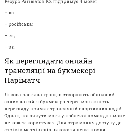
Ресурс Parimatch KZ підтримує 4 мови:
– кз;
– російська;
– en;
– uz.
Як переглядати онлайн
трансляції на букмекері
Паріматч
Львова частина гравців створюють обліковий
запис на сайті букмекера через можливість
перегляду прямих трансляцій спортивних подій.
Однак, поглянути матч улюбленої команди зможе
не кожен користувач. Для отримання доступу до
стрімів матчів слід виконати певні кроки: