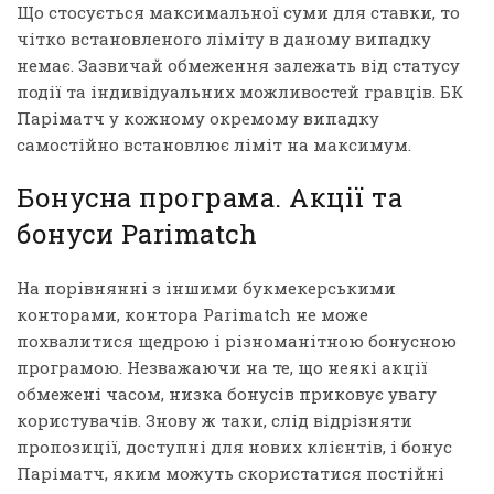
Що стосується максимальної суми для ставки, то
чітко встановленого ліміту в даному випадку
немає. Зазвичай обмеження залежать від статусу
події та індивідуальних можливостей гравців. БК
Паріматч у кожному окремому випадку
самостійно встановлює ліміт на максимум.
Бонусна програма. Акції та
бонуси Parimatch
На порівнянні з іншими букмекерськими
конторами, контора Parimatch не може
похвалитися щедрою і різноманітною бонусною
програмою. Незважаючи на те, що неякі акції
обмежені часом, низка бонусів приковує увагу
користувачів. Знову ж таки, слід відрізняти
пропозиції, доступні для нових клієнтів, і бонус
Паріматч, яким можуть скористатися постійні