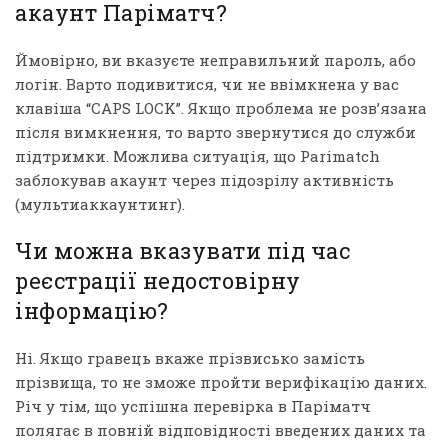
акаунт Паріматч?
Ймовірно, ви вказуєте неправильний пароль, або
логін. Варто подивитися, чи не ввімкнена у вас
клавіша “CAPS LOCK”. Якщо проблема не розв’язана
після вимкнення, то варто звернутися до служби
підтримки. Можлива ситуація, що Parimatch
заблокував акаунт через підозрілу активність
(мультиаккаунтинг).
Чи можна вказувати під час
реєстрації недостовірну
інформацію?
Ні. Якщо гравець вкаже прізвисько замість
прізвища, то не зможе пройти верифікацію даних.
Річ у тім, що успішна перевірка в Паріматч
полягає в повній відповідності введених даних та