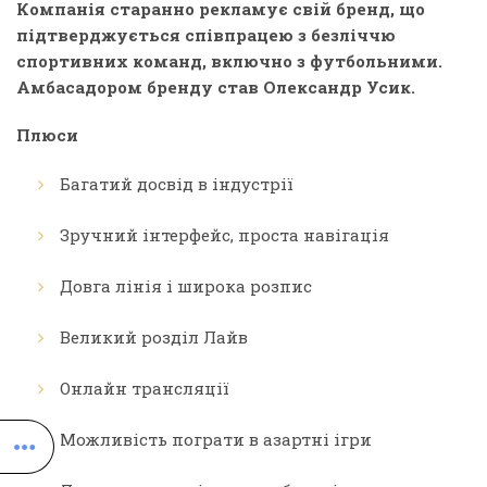
Компанія старанно рекламує свій бренд, що
підтверджується співпрацею з безліччю
спортивних команд, включно з футбольними.
Амбасадором бренду став Олександр Усик.
Плюси
Багатий досвід в індустрії
Зручний інтерфейс, проста навігація
Довга лінія і широка розпис
Великий розділ Лайв
Онлайн трансляції
Можливість пограти в азартні ігри