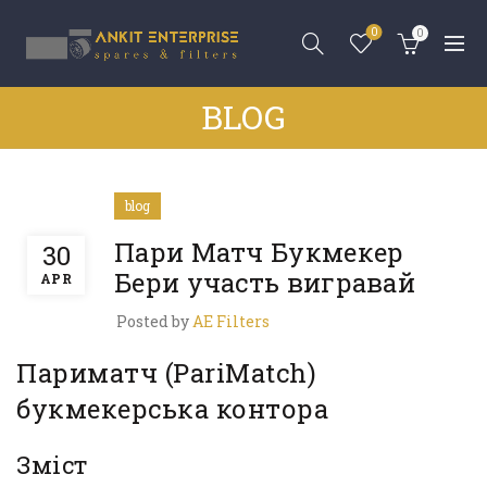
0
0
BLOG
blog
Пари Матч Букмекер
30
Бери участь вигравай
APR
Posted by
AE Filters
Париматч (PariMatch)
букмекерська контора
Зміст