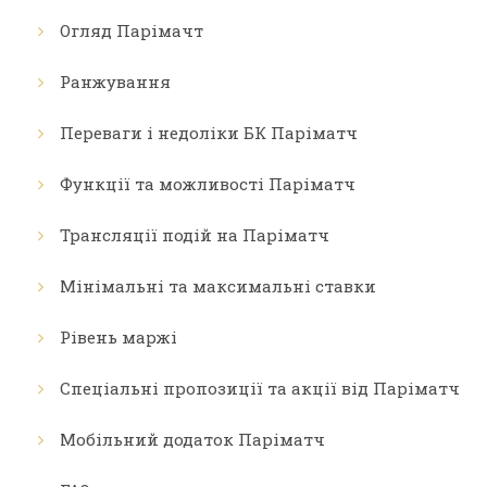
Огляд Парімачт
Ранжування
Переваги і недоліки БК Паріматч
Функції та можливості Паріматч
Трансляції подій на Паріматч
Мінімальні та максимальні ставки
Рівень маржі
Спеціальні пропозиції та акції від Паріматч
Мобільний додаток Паріматч