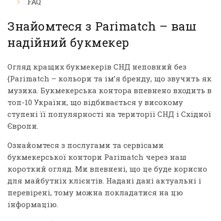
FAQ
Знайомтеся з Parimatch – ваш
надійний букмекер
Огляд кращих букмекерів СНД неповний без
{Parimatch – кольори та ім’я бренду, що звучить як
музика. Букмекерська контора впевнено входить в
топ-10 України, що відбивається у високому
ступені її популярності на території СНД і Східної
Європи.
Ознайомтеся з послугами та сервісами
букмекерської контори Parimatch через наш
короткий огляд. Ми впевнені, що це буде корисно
для майбутніх клієнтів. Надані дані актуальні і
перевірені, тому можна покладатися на цю
інформацію.