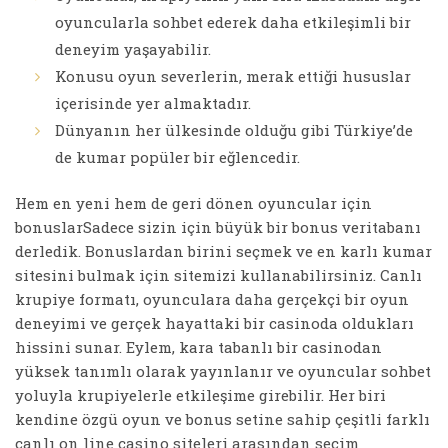
oyuncularla sohbet ederek daha etkileşimli bir
deneyim yaşayabilir.
Konusu oyun severlerin, merak ettiği hususlar
içerisinde yer almaktadır.
Dünyanın her ülkesinde olduğu gibi Türkiye’de
de kumar popüler bir eğlencedir.
Hem en yeni hem de geri dönen oyuncular için
bonuslarSadece sizin için büyük bir bonus veritabanı
derledik. Bonuslardan birini seçmek ve en karlı kumar
sitesini bulmak için sitemizi kullanabilirsiniz. Canlı
krupiye formatı, oyunculara daha gerçekçi bir oyun
deneyimi ve gerçek hayattaki bir casinoda oldukları
hissini sunar. Eylem, kara tabanlı bir casinodan
yüksek tanımlı olarak yayınlanır ve oyuncular sohbet
yoluyla krupiyelerle etkileşime girebilir. Her biri
kendine özgü oyun ve bonus setine sahip çeşitli farklı
canlı on line casino siteleri arasından seçim