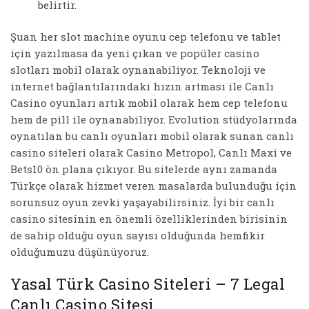
belirtir.
Şuan her slot machine oyunu cep telefonu ve tablet
için yazılmasa da yeni çıkan ve popüler casino
slotları mobil olarak oynanabiliyor. Teknoloji ve
internet bağlantılarındaki hızın artması ile Canlı
Casino oyunları artık mobil olarak hem cep telefonu
hem de pill ile oynanabiliyor. Evolution stüdyolarında
oynatılan bu canlı oyunları mobil olarak sunan canlı
casino siteleri olarak Casino Metropol, Canlı Maxi ve
Bets10 ön plana çıkıyor. Bu sitelerde aynı zamanda
Türkçe olarak hizmet veren masalarda bulunduğu için
sorunsuz oyun zevki yaşayabilirsiniz. İyi bir canlı
casino sitesinin en önemli özelliklerinden birisinin
de sahip olduğu oyun sayısı olduğunda hemfikir
olduğumuzu düşünüyoruz.
Yasal Türk Casino Siteleri – 7 Legal
Canlı Casino Sitesi