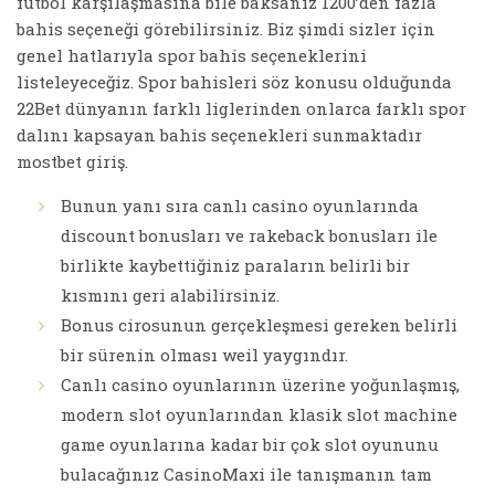
futbol karşılaşmasına bile baksanız 1200’den fazla
bahis seçeneği görebilirsiniz. Biz şimdi sizler için
genel hatlarıyla spor bahis seçeneklerini
listeleyeceğiz. Spor bahisleri söz konusu olduğunda
22Bet dünyanın farklı liglerinden onlarca farklı spor
dalını kapsayan bahis seçenekleri sunmaktadır
mostbet giriş
.
Bunun yanı sıra canlı casino oyunlarında
discount bonusları ve rakeback bonusları ile
birlikte kaybettiğiniz paraların belirli bir
kısmını geri alabilirsiniz.
Bonus cirosunun gerçekleşmesi gereken belirli
bir sürenin olması weil yaygındır.
Canlı casino oyunlarının üzerine yoğunlaşmış,
modern slot oyunlarından klasik slot machine
game oyunlarına kadar bir çok slot oyununu
bulacağınız CasinoMaxi ile tanışmanın tam