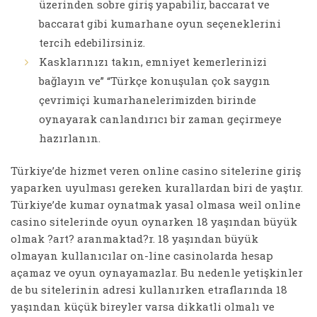
üzerinden sobre giriş yapabilir, baccarat ve
baccarat gibi kumarhane oyun seçeneklerini
tercih edebilirsiniz.
Kasklarınızı takın, emniyet kemerlerinizi
bağlayın ve” “Türkçe konuşulan çok saygın
çevrimiçi kumarhanelerimizden birinde
oynayarak canlandırıcı bir zaman geçirmeye
hazırlanın.
Türkiye’de hizmet veren online casino sitelerine giriş
yaparken uyulması gereken kurallardan biri de yaştır.
Türkiye’de kumar oynatmak yasal olmasa weil online
casino sitelerinde oyun oynarken 18 yaşından büyük
olmak ?art? aranmaktad?r. 18 yaşından büyük
olmayan kullanıcılar on-line casinolarda hesap
açamaz ve oyun oynayamazlar. Bu nedenle yetişkinler
de bu sitelerinin adresi kullanırken etraflarında 18
yaşından küçük bireyler varsa dikkatli olmalı ve