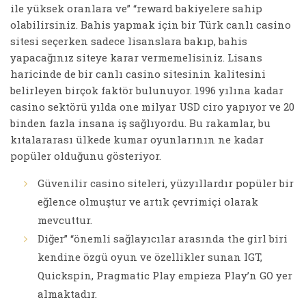
ile yüksek oranlara ve” “reward bakiyelere sahip
olabilirsiniz. Bahis yapmak için bir Türk canlı casino
sitesi seçerken sadece lisanslara bakıp, bahis
yapacağınız siteye karar vermemelisiniz. Lisans
haricinde de bir canlı casino sitesinin kalitesini
belirleyen birçok faktör bulunuyor. 1996 yılına kadar
casino sektörü yılda one milyar USD ciro yapıyor ve 20
binden fazla insana iş sağlıyordu. Bu rakamlar, bu
kıtalararası ülkede kumar oyunlarının ne kadar
popüler olduğunu gösteriyor.
Güvenilir casino siteleri, yüzyıllardır popüler bir
eğlence olmuştur ve artık çevrimiçi olarak
mevcuttur.
Diğer” “önemli sağlayıcılar arasında the girl biri
kendine özgü oyun ve özellikler sunan IGT,
Quickspin, Pragmatic Play empieza Play’n GO yer
almaktadır.