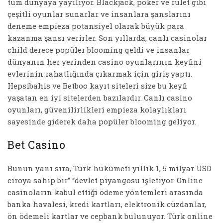
tüm dünyaya yayılıyor. Blackjack, poker ve rulet gibi
çeşitli oyunlar sunarlar ve insanlara şanslarını
deneme empieza potansiyel olarak büyük para
kazanma şansı verirler. Son yıllarda, canlı casinolar
child derece popüler blooming geldi ve insanlar
dünyanın her yerinden casino oyunlarının keyfini
evlerinin rahatlığında çıkarmak için giriş yaptı.
Hepsibahis ve Betboo kayıt siteleri size bu keyfi
yaşatan en iyi sitelerden bazılardır. Canlı casino
oyunları, güvenilirlikleri empieza kolaylıkları
sayesinde giderek daha popüler blooming geliyor.
Bet Casino
Bunun yanı sıra, Türk hükümeti yıllık 1, 5 milyar USD
ciroya sahip bir” “devlet piyangosu işletiyor. Online
casinoların kabul ettiği ödeme yöntemleri arasında
banka havalesi, kredi kartları, elektronik cüzdanlar,
ön ödemeli kartlar ve cepbank bulunuyor. Türk online