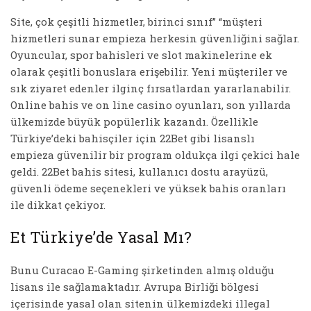
Site, çok çeşitli hizmetler, birinci sınıf” “müşteri
hizmetleri sunar empieza herkesin güvenliğini sağlar.
Oyuncular, spor bahisleri ve slot makinelerine ek
olarak çeşitli bonuslara erişebilir. Yeni müşteriler ve
sık ziyaret edenler ilginç fırsatlardan yararlanabilir.
Online bahis ve on line casino oyunları, son yıllarda
ülkemizde büyük popülerlik kazandı. Özellikle
Türkiye’deki bahisçiler için 22Bet gibi lisanslı
empieza güvenilir bir program oldukça ilgi çekici hale
geldi. 22Bet bahis sitesi, kullanıcı dostu arayüzü,
güvenli ödeme seçenekleri ve yüksek bahis oranları
ile dikkat çekiyor.
Et Türkiye’de Yasal Mı?
Bunu Curacao E-Gaming şirketinden almış olduğu
lisans ile sağlamaktadır. Avrupa Birliği bölgesi
içerisinde yasal olan sitenin ülkemizdeki illegal