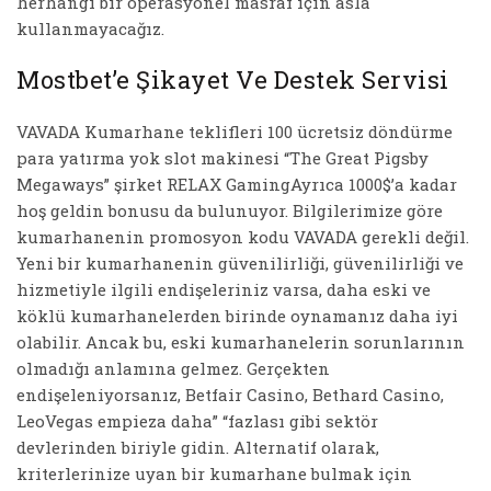
herhangi bir operasyonel masraf için asla
kullanmayacağız.
Mostbet’e Şikayet Ve Destek Servisi
VAVADA Kumarhane teklifleri 100 ücretsiz döndürme
para yatırma yok slot makinesi “The Great Pigsby
Megaways” şirket RELAX GamingAyrıca 1000$’a kadar
hoş geldin bonusu da bulunuyor. Bilgilerimize göre
kumarhanenin promosyon kodu VAVADA gerekli değil.
Yeni bir kumarhanenin güvenilirliği, güvenilirliği ve
hizmetiyle ilgili endişeleriniz varsa, daha eski ve
köklü kumarhanelerden birinde oynamanız daha iyi
olabilir. Ancak bu, eski kumarhanelerin sorunlarının
olmadığı anlamına gelmez. Gerçekten
endişeleniyorsanız, Betfair Casino, Bethard Casino,
LeoVegas empieza daha” “fazlası gibi sektör
devlerinden biriyle gidin. Alternatif olarak,
kriterlerinize uyan bir kumarhane bulmak için