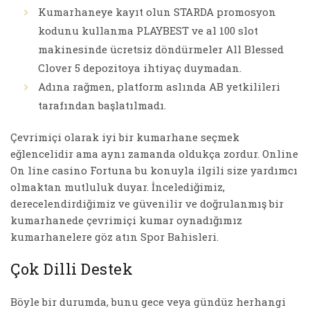
Kumarhaneye kayıt olun STARDA promosyon
kodunu kullanma PLAYBEST ve al 100 slot
makinesinde ücretsiz döndürmeler All Blessed
Clover 5 depozitoya ihtiyaç duymadan.
Adına rağmen, platform aslında AB yetkilileri
tarafından başlatılmadı.
Çevrimiçi olarak iyi bir kumarhane seçmek
eğlencelidir ama aynı zamanda oldukça zordur. Online
On line casino Fortuna bu konuyla ilgili size yardımcı
olmaktan mutluluk duyar. İncelediğimiz,
derecelendirdiğimiz ve güvenilir ve doğrulanmış bir
kumarhanede çevrimiçi kumar oynadığımız
kumarhanelere göz atın
Spor Bahisleri
.
Çok Dilli Destek
Böyle bir durumda, bunu gece veya gündüz herhangi