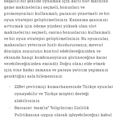
Başarılı bir şekilde oynamak için karlı slot machine
game makinelerini seçmeli, bonusları ve
promosyonları kullanmalı, paranızı yönetmeli ve bir
oyun stratejisi geliştirmelisiniz. Kazanma şansınızı
arttırmak için ödeme yüzdesi yüksek olan slot
makinelerini seçmeli, casino bonuslarını kullanmalı
ve bir oyun stratejisi geliştirmelisiniz. Bu oyuncular,
makaraları yeterince hızlı durdurursanız, mevcut
dönüşün sonucunu kontrol edebileceğinizden ve
ekranda hangi kombinasyonun görüneceğine karar
verebileceğinizden emindir. Doğru olanı elde etmek
için eine kadar zamana ve paraya yatırım yapmanız
gerektiğini asla bilemezsiniz.
22Bet çevirimiçi kumarhanesinde Türkçe oyunlar
oynayabilir ve Türkçe müşteri desteği
alabilirsiniz.
Baccarat. team’in” “bilgilerimi Gizlilik
Politikasına uygun olarak işleyebileceğini kabul