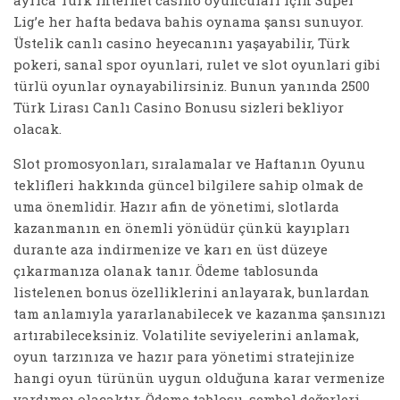
ayrıca Türk internet casino oyuncuları için Süper
Lig’e her hafta bedava bahis oynama şansı sunuyor.
Üstelik canlı casino heyecanını yaşayabilir, Türk
pokeri, sanal spor oyunlari, rulet ve slot oyunlari gibi
türlü oyunlar oynayabilirsiniz. Bunun yanında 2500
Türk Lirası Canlı Casino Bonusu sizleri bekliyor
olacak.
Slot promosyonları, sıralamalar ve Haftanın Oyunu
teklifleri hakkında güncel bilgilere sahip olmak de
uma önemlidir. Hazır afin de yönetimi, slotlarda
kazanmanın en önemli yönüdür çünkü kayıpları
durante aza indirmenize ve karı en üst düzeye
çıkarmanıza olanak tanır. Ödeme tablosunda
listelenen bonus özelliklerini anlayarak, bunlardan
tam anlamıyla yararlanabilecek ve kazanma şansınızı
artırabileceksiniz. Volatilite seviyelerini anlamak,
oyun tarzınıza ve hazır para yönetimi stratejinize
hangi oyun türünün uygun olduğuna karar vermenize
yardımcı olacaktır. Ödeme tablosu, sembol değerleri,