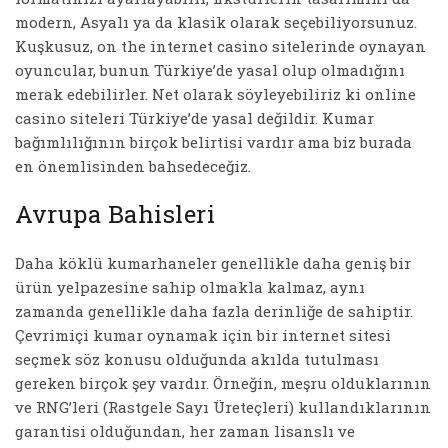
modern, Asyalı ya da klasik olarak seçebiliyorsunuz.
Kuşkusuz, on the internet casino sitelerinde oynayan
oyuncular, bunun Türkiye’de yasal olup olmadığını
merak edebilirler. Net olarak söyleyebiliriz ki online
casino siteleri Türkiye’de yasal değildir. Kumar
bağımlılığının birçok belirtisi vardır ama biz burada
en önemlisinden bahsedeceğiz.
Avrupa Bahisleri
Daha köklü kumarhaneler genellikle daha geniş bir
ürün yelpazesine sahip olmakla kalmaz, aynı
zamanda genellikle daha fazla derinliğe de sahiptir.
Çevrimiçi kumar oynamak için bir internet sitesi
seçmek söz konusu olduğunda akılda tutulması
gereken birçok şey vardır. Örneğin, meşru olduklarının
ve RNG’leri (Rastgele Sayı Üreteçleri) kullandıklarının
garantisi olduğundan, her zaman lisanslı ve