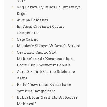
Var?
Rng Bakara Oyunları Da Oynamaya
Değer
Avrupa Bahisleri
En Yasal Çevrimiçi Casino
Hangisidir?
Cafe Casino
Mostbet’e Şikayet Ve Destek Servisi
Çevrimiçi Casino Slot
Makinelerinde Kazanmak Için
Doğru Slotu Seçmeniz Gerekir
Adım 3 – Türk Casino Sitelerine
Kayıt
En Iyi” “çevrimiçi Kumarhane
Yazılımı Hangisidir?
Bulmak Için Nasıl Rtp Bir Kumar
Makinesi?