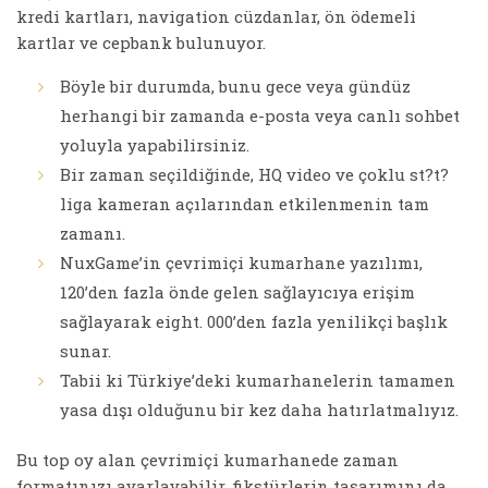
kredi kartları, navigation cüzdanlar, ön ödemeli
kartlar ve cepbank bulunuyor.
Böyle bir durumda, bunu gece veya gündüz
herhangi bir zamanda e-posta veya canlı sohbet
yoluyla yapabilirsiniz.
Bir zaman seçildiğinde, HQ video ve çoklu st?t?
liga kameran açılarından etkilenmenin tam
zamanı.
NuxGame’in çevrimiçi kumarhane yazılımı,
120’den fazla önde gelen sağlayıcıya erişim
sağlayarak eight. 000’den fazla yenilikçi başlık
sunar.
Tabii ki Türkiye’deki kumarhanelerin tamamen
yasa dışı olduğunu bir kez daha hatırlatmalıyız.
Bu top oy alan çevrimiçi kumarhanede zaman
formatınızı ayarlayabilir, fikstürlerin tasarımını da