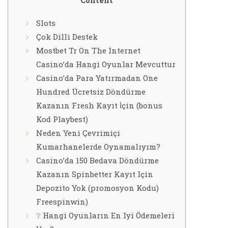
Content
Slots
Çok Dilli Destek
Mostbet Tr On The Internet
Casino’da Hangi Oyunlar Mevcuttur
Casino’da Para Yatırmadan One
Hundred Ücretsiz Döndürme
Kazanın Fresh Kayıt İçin (bonus
Kod Playbest)
Neden Yeni Çevrimiçi
Kumarhanelerde Oynamalıyım?
Casino’da 150 Bedava Döndürme
Kazanın Spinbetter Kayıt Için
Depozito Yok (promosyon Kodu)
Freespinwin)
❔ Hangi Oyunların En Iyi Ödemeleri