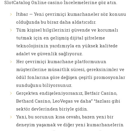
SlotCatalog Online casino İncelemelerine göz atın.
İtibar — Yeni çevrimiçi kumarhaneler söz konusu
olduğunda bu biraz daha aldatıcıdır.
Tüm kişisel bilgilerinizi güvende ve korumalı
tutmak için en gelişmiş dijital şifreleme
teknolojisinin yardımıyla en yüksek kalitede
adalet ve güvenlik sağlıyoruz.
Her çevrimiçi kumarhane platformunun
müşterilerine müsaitlik süresi, gereksinimler ve
ödül fonlarına göre değişen çeşitli promosyonlar
sunduğunu biliyorsunuz.
Gerçekten endişeleniyorsanız, Betfair Casino,
Bethard Casino, LeoVegas ve daha” “fazlası gibi
sektör devlerinden biriyle gidin.
Yani, bu sorunun kısa cevabı, bazen yeni bir
deneyim yaşamak ve diğer yeni kumarhanelerin