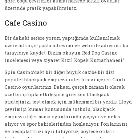
göre, çoğu çevrimiçi kumarhanede farklı oyunlar
üzerinde pratik yapabilirsiniz.
Cafe Casino
Bir dahaki sefere yorum yaptığımda kullanılmak
üzere adımı, e-posta adresimi ve web site adresimi bu
tarayıcıya kaydet. Bizim okuyun Red Dog Casino
incelemesi veya ziyaret Kızıl Köpek Kumarhanesi.”
Spin Casino’daki bir diğer büyük cazibe bir dizi
popüler blackjack empieza rulet türevi içeren Canlı
Casino oyunlarımız. Dahası, gerçek zamanlı olarak
özel bir grupla etkileşime girerken blackjack
stratejinizi test etmek için mükemmel bir yerdir. Lloyd
çevrimiçi kumar konusunda tutkulu, blackjack
empieza diğer masa oyunlarında yaşıyor ve nefes
alıyor ve spor bahislerinden hoşlanıyor. Fonlarınızı
ve hesaplarınızı ayrı tutuyoruz, böylece onları